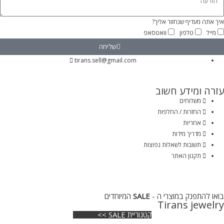
איך אתה מעדיף שנחזור אליך?
מייל
טלפון
וואטסאפ
שליחה
tirans.sell@gmail.com
עזרה ומידע חשוב
משלוחים
החזרות / החלפות
אחריות
מדריך מידות
תשובות לשאלות נפוצות
תקנון האתר
בואו להתפנק במוצרי ה -
SALE
המיוחדים
Tirans jewelry
קטגוריית SALE >>